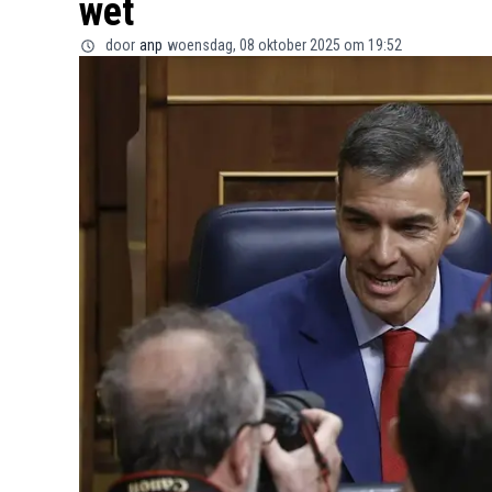
wet
door
anp
woensdag, 08 oktober 2025 om 19:52