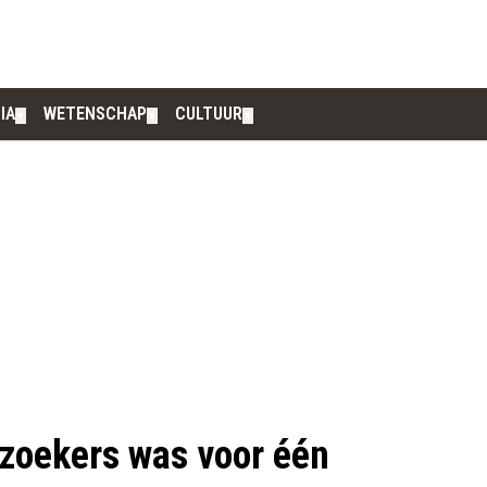
IA
WETENSCHAP
CULTUUR
▼
▼
▼
lzoekers was voor één