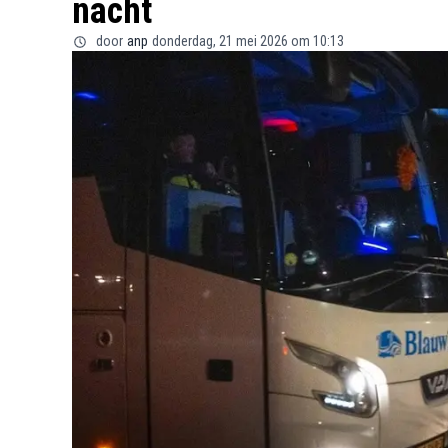
nacht
door
anp
donderdag, 21 mei 2026 om 10:13