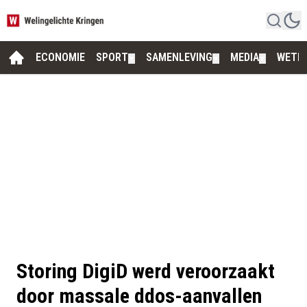
ECONOMIE
SPORT
SAMENLEVING
MEDIA
WETE
▼
▼
▼
Storing DigiD werd veroorzaakt
door massale ddos-aanvallen