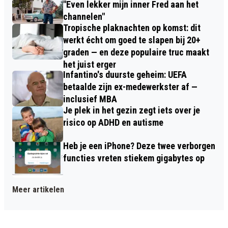
"Even lekker mijn inner Fred aan het
channelen"
Tropische plaknachten op komst: dit
werkt écht om goed te slapen bij 20+
graden — en deze populaire truc maakt
het juist erger
Infantino's duurste geheim: UEFA
betaalde zijn ex-medewerkster af —
inclusief MBA
Je plek in het gezin zegt iets over je
risico op ADHD en autisme
Heb je een iPhone? Deze twee verborgen
functies vreten stiekem gigabytes op
Meer artikelen