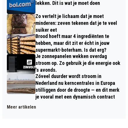
lekken. Dit is wat je moet doen
Zo vertelt je lichaam dat je moet
minderen: zeven tekenen dat je te veel
suiker eet
Brood hoeft maar 4 ingrediënten te
hebben, maar dit zit er écht in jouw
supermarkt-boterham. Is dat erg?
Je zonnepanelen wekken overdag
stroom op. Zo gebruik je die energie ook
's avonds.
Zóveel duurder wordt stroom in
Nederland nu kerncentrales in Europa
stilliggen door de droogte — en dit merk
je vooral met een dynamisch contract
Meer artikelen