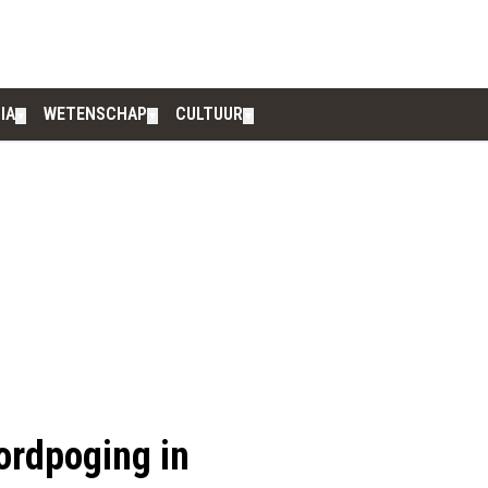
IA
WETENSCHAP
CULTUUR
▼
▼
▼
ordpoging in