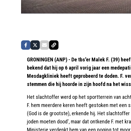
GRONINGEN (ANP) - De tbs'er Malek F. (39) heef
bekend dat hij op 6 april vorig jaar een medepat
Mesdagkliniek heeft geprobeerd te doden. F. ver
stemmen die hij hoorde in zijn hoofd na het wis
Het slachtoffer werd op het sportterrein van ach
F. hem meerdere keren heeft gestoken met een sch
(God is de grootste), erkende hij. Het slachtoffer s
joden moeten dood', maar dat ontkende F. met k
Ministerie verdenkt hem van een poging tot moord,