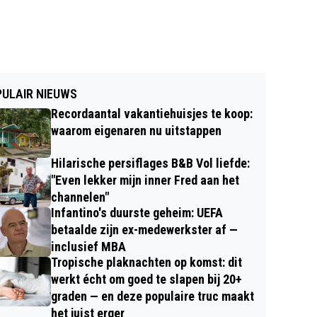
ULAIR NIEUWS
Recordaantal vakantiehuisjes te koop:
waarom eigenaren nu uitstappen
Hilarische persiflages B&B Vol liefde:
"Even lekker mijn inner Fred aan het
channelen"
Infantino's duurste geheim: UEFA
betaalde zijn ex-medewerkster af —
inclusief MBA
Tropische plaknachten op komst: dit
werkt écht om goed te slapen bij 20+
graden — en deze populaire truc maakt
het juist erger