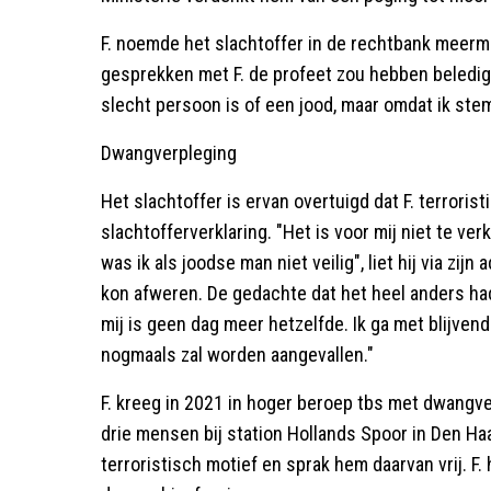
F. noemde het slachtoffer in de rechtbank meerma
gesprekken met F. de profeet zou hebben beledig
slecht persoon is of een jood, maar omdat ik ste
Dwangverpleging
Het slachtoffer is ervan overtuigd dat F. terroristi
slachtofferverklaring. "Het is voor mij niet te ve
was ik als joodse man niet veilig", liet hij via zi
kon afweren. De gedachte dat het heel anders ha
mij is geen dag meer hetzelfde. Ik ga met blijvend
nogmaals zal worden aangevallen."
F. kreeg in 2021 in hoger beroep tbs met dwangv
drie mensen bij station Hollands Spoor in Den Haa
terroristisch motief en sprak hem daarvan vrij. F