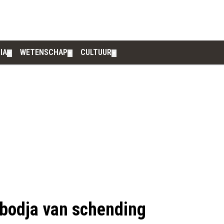
IA
WETENSCHAP
CULTUUR
▼
▼
▼
bodja van schending