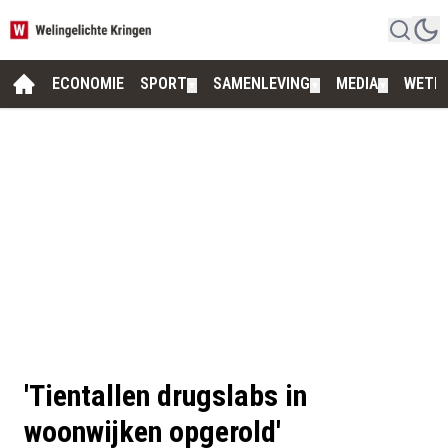
ECONOMIE
SPORT
SAMENLEVING
MEDIA
WETE
▼
▼
▼
'Tientallen drugslabs in
woonwijken opgerold'