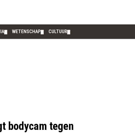
IA
WETENSCHAP
CULTUUR
▼
▼
▼
jgt bodycam tegen