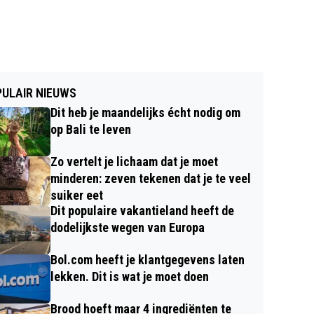
ULAIR NIEUWS
Dit heb je maandelijks écht nodig om
op Bali te leven
Zo vertelt je lichaam dat je moet
minderen: zeven tekenen dat je te veel
suiker eet
Dit populaire vakantieland heeft de
dodelijkste wegen van Europa
Bol.com heeft je klantgegevens laten
lekken. Dit is wat je moet doen
Brood hoeft maar 4 ingrediënten te