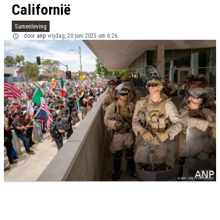
Californië
Samenleving
door
anp
vrijdag, 20 juni 2025 om 6:26