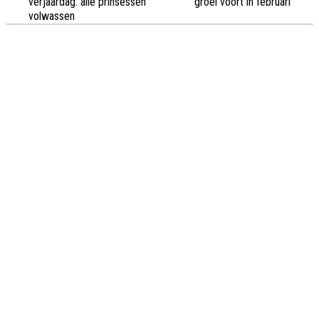
verjaardag: alle prinsessen
groei voort in februari
volwassen