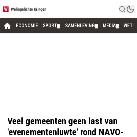
ECONOMIE
SPORT
SAMENLEVING
MEDIA
WETE
▼
▼
▼
Veel gemeenten geen last van
'evenementenluwte' rond NAVO-