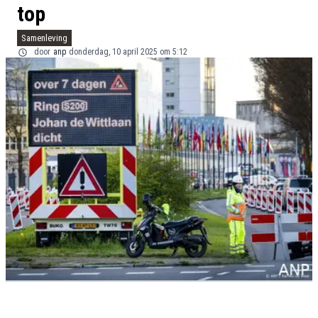
top
Samenleving
door
anp
donderdag, 10 april 2025 om 5:12