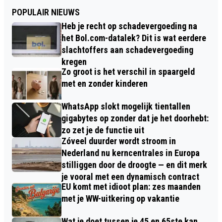
POPULAIR NIEUWS
Heb je recht op schadevergoeding na
het Bol.com-datalek? Dit is wat eerdere
slachtoffers aan schadevergoeding
kregen
Zo groot is het verschil in spaargeld
met en zonder kinderen
WhatsApp slokt mogelijk tientallen
gigabytes op zonder dat je het doorhebt:
zo zet je de functie uit
Zóveel duurder wordt stroom in
Nederland nu kerncentrales in Europa
stilliggen door de droogte — en dit merk
je vooral met een dynamisch contract
EU komt met idioot plan: zes maanden
met je WW-uitkering op vakantie
Wat je doet tussen je 45 en 65ste kan