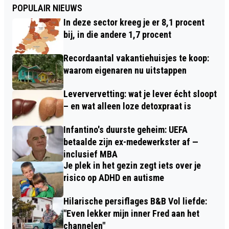
POPULAIR NIEUWS
In deze sector kreeg je er 8,1 procent
bij, in die andere 1,7 procent
Recordaantal vakantiehuisjes te koop:
waarom eigenaren nu uitstappen
Leververvetting: wat je lever écht sloopt
– en wat alleen loze detoxpraat is
Infantino's duurste geheim: UEFA
betaalde zijn ex-medewerkster af —
inclusief MBA
Je plek in het gezin zegt iets over je
risico op ADHD en autisme
Hilarische persiflages B&B Vol liefde:
"Even lekker mijn inner Fred aan het
channelen"