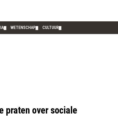
IA
WETENSCHAP
CULTUUR
▼
▼
▼
ie praten over sociale