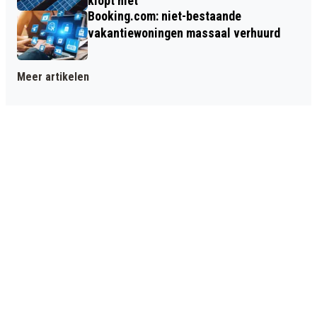
klopt niet
Booking.com: niet-bestaande
vakantiewoningen massaal verhuurd
Meer artikelen