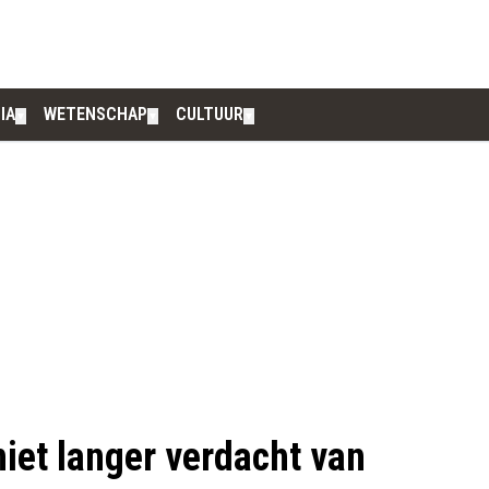
IA
WETENSCHAP
CULTUUR
▼
▼
▼
iet langer verdacht van