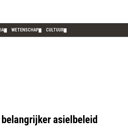
IA
WETENSCHAP
CULTUUR
▼
▼
▼
belangrijker asielbeleid