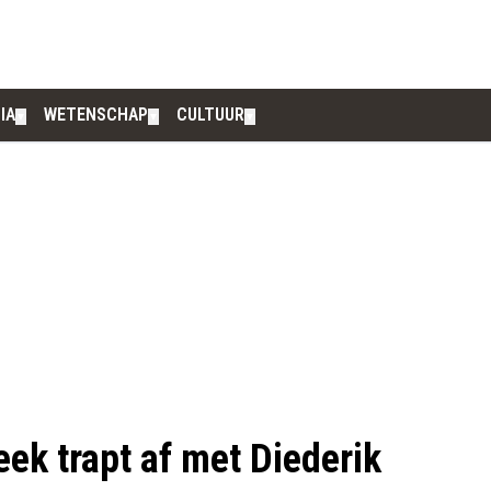
IA
WETENSCHAP
CULTUUR
▼
▼
▼
ek trapt af met Diederik