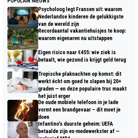
POPULAIR NIEUWS
Psycholoog legt Fransen uit: waarom
Nederlandse kinderen de gelukkigste
van de wereld zijn
Recordaantal vakantiehuisjes te koop:
waarom eigenaren nu uitstappen
Eigen risico naar €455: wie ziek is
betaalt, wie gezond is krijgt geld terug
Tropische plaknachten op komst: dit
werkt écht om goed te slapen bij 20+
graden — en deze populaire truc maakt
het juist erger
De oude mobiele telefoon in je lade
vormt een brandgevaar – dit moet je
doen
Infantino's duurste geheim: UEFA
betaalde zijn ex-medewerkster af —