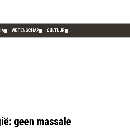
IA
WETENSCHAP
CULTUUR
▼
▼
▼
gië: geen massale