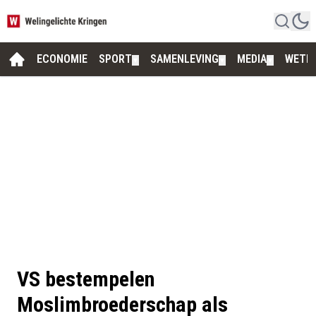
ECONOMIE
SPORT
SAMENLEVING
MEDIA
WETE
▼
▼
▼
VS bestempelen
Moslimbroederschap als