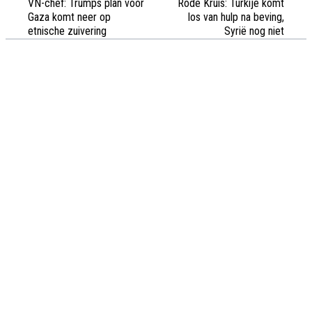
VN-chef: Trumps plan voor
Rode Kruis: Turkije komt
Gaza komt neer op
los van hulp na beving,
etnische zuivering
Syrië nog niet