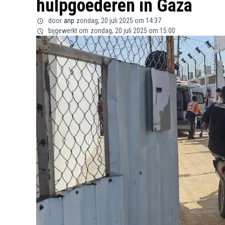
hulpgoederen in Gaza
door
anp
zondag, 20 juli 2025 om 14:37
bijgewerkt om
zondag, 20 juli 2025 om 15:00