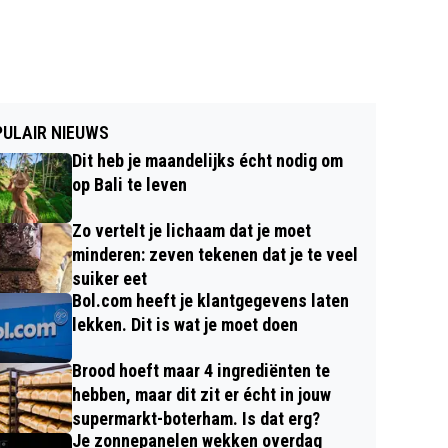
ULAIR NIEUWS
Dit heb je maandelijks écht nodig om
op Bali te leven
Zo vertelt je lichaam dat je moet
minderen: zeven tekenen dat je te veel
suiker eet
Bol.com heeft je klantgegevens laten
lekken. Dit is wat je moet doen
Brood hoeft maar 4 ingrediënten te
hebben, maar dit zit er écht in jouw
supermarkt-boterham. Is dat erg?
Je zonnepanelen wekken overdag