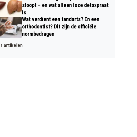
sloopt – en wat alleen loze detoxpraat
is
Wat verdient een tandarts? En een
orthodontist? Dit zijn de officiële
normbedragen
r artikelen