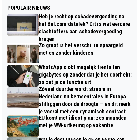
POPULAIR NIEUWS
Heb je recht op schadevergoeding na
het Bol.com-datalek? Dit is wat eerdere
slachtoffers aan schadevergoeding
kregen
Zo groot is het verschil in spaargeld
met en zonder kinderen
WhatsApp slokt mogelijk tientallen
gigabytes op zonder dat je het doorhebt:
zo zet je de functie uit
Zóveel duurder wordt stroom in
Nederland nu kerncentrales in Europa
stilliggen door de droogte — en dit merk
je vooral met een dynamisch contract
EU komt met idioot plan: zes maanden
met je WW-uitkering op vakantie
Wat je doet tussen je 45 en 65ste kan