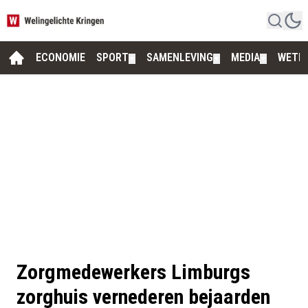
ECONOMIE
SPORT
SAMENLEVING
MEDIA
WETE
▼
▼
▼
Zorgmedewerkers Limburgs
zorghuis vernederen bejaarden