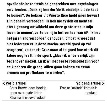
opvallende bekentenis na gesprekken met psychologen
en vrienden. ,,Dank zij hen durfde ik eindelijk uit de kast
te komen''. De bokser uit Puerto Rico hield jaren bewust
zijn geheim verborgen. 'Ik heb me fysiek en mentaal
sterk genoeg ontwikkeld om deze grote stap in mijn
leven te nemen', vertelde hij in het verhaal van AP. 'Ik heb
het jarenlang verborgen gehouden, omdat ik weet dat
niet iedereen er in deze macho-wereld goed op zal
reageren', zo beseft Cruz maar al te goed hoe sterk dit
taboe nog leeft in de sport. ,,Maar ik wilde eerlijk zijn
tegenover mezelf. En ik wil het beste rolmodel zijn voor
de kinderen die graag willen gaan boksen en ervan
dromen om profbokser te worden''.
Vorig artikel
Volgend artikel
Chris Brown doet boekje
Franse 'sukkels' komen in
open over oude liefde
opstand
Rihanna in nieuwe video