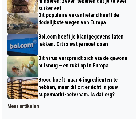
minderen: zeven tekenen dat je te veel
suiker eet
Dit populaire vakantieland heeft de
dodelijkste wegen van Europa
Bol.com heeft je klantgegevens laten
lekken. Dit is wat je moet doen
Dit virus verspreidt zich via de gewone
huismug – en rukt op in Europa
Brood hoeft maar 4 ingrediënten te
hebben, maar dit zit er écht in jouw
supermarkt-boterham. Is dat erg?
Meer artikelen