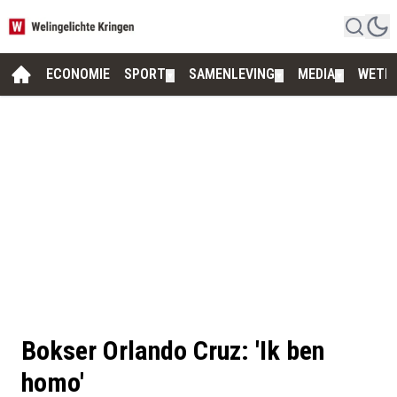
ECONOMIE
SPORT
SAMENLEVING
MEDIA
WETE
▼
▼
▼
Bokser Orlando Cruz: 'Ik ben
homo'