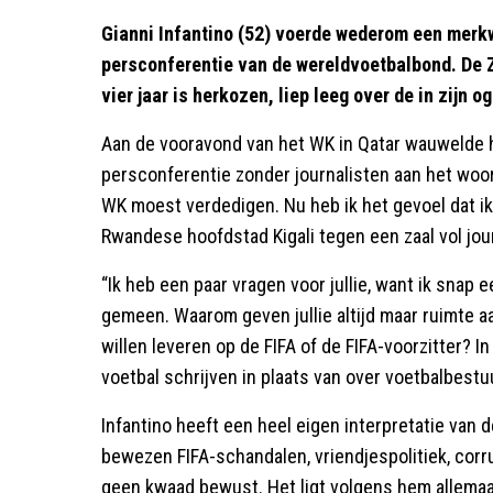
Gianni Infantino (52) voerde wederom een merk
persconferentie van de wereldvoetbalbond. De Z
vier jaar is herkozen, liep leeg over de in zijn 
Aan de vooravond van het WK in Qatar wauwelde hij
persconferentie zonder journalisten aan het woord
WK moest verdedigen. Nu heb ik het gevoel dat ik 
Rwandese hoofdstad Kigali tegen een zaal vol jou
“Ik heb een paar vragen voor jullie, want ik snap e
gemeen. Waarom geven jullie altijd maar ruimte aa
willen leveren op de FIFA of de FIFA-voorzitter? In m
voetbal schrijven in plaats van over voetbalbestu
Infantino heeft een heel eigen interpretatie van 
bewezen FIFA-schandalen, vriendjespolitiek, corru
geen kwaad bewust. Het ligt volgens hem allemaal