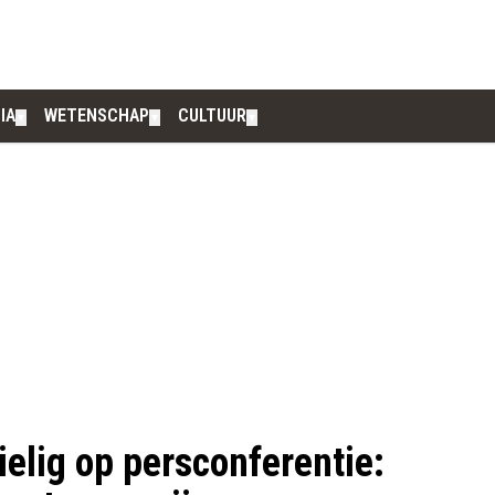
IA
WETENSCHAP
CULTUUR
▼
▼
▼
ielig op persconferentie: