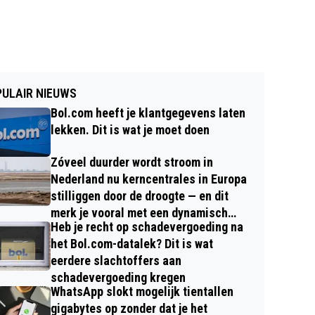
ULAIR NIEUWS
Bol.com heeft je klantgegevens laten
lekken. Dit is wat je moet doen
Zóveel duurder wordt stroom in
Nederland nu kerncentrales in Europa
stilliggen door de droogte — en dit
merk je vooral met een dynamisch
Heb je recht op schadevergoeding na
contract
het Bol.com-datalek? Dit is wat
eerdere slachtoffers aan
schadevergoeding kregen
WhatsApp slokt mogelijk tientallen
gigabytes op zonder dat je het