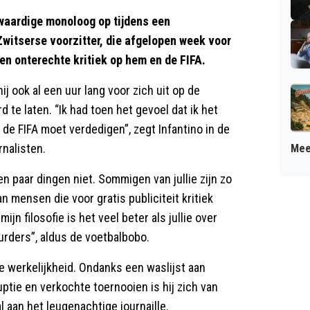
waardige monoloog op tijdens een
witserse voorzitter, die afgelopen week voor
ogen onterechte kritiek op hem en de FIFA.
 ook al een uur lang voor zich uit op de
 te laten. “Ik had toen het gevoel dat ik het
de FIFA moet verdedigen”, zegt Infantino in de
rnalisten.
Mee
en paar dingen niet. Sommigen van jullie zijn zo
n mensen die voor gratis publiciteit kritiek
ijn filosofie is het veel beter als jullie over
urders”, aldus de voetbalbobo.
de werkelijkheid. Ondanks een waslijst aan
ptie en verkochte toernooien is hij zich van
 aan het leugenachtige journaille.