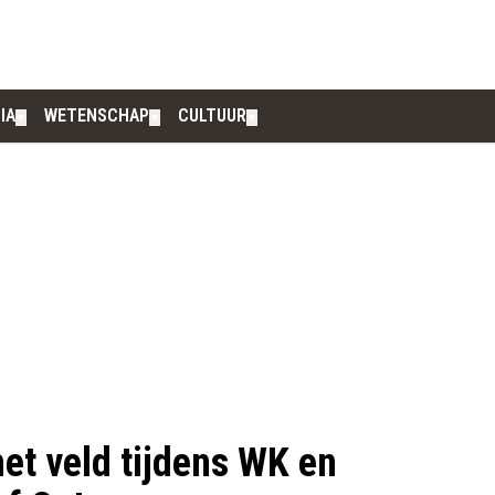
IA
WETENSCHAP
CULTUUR
▼
▼
▼
et veld tijdens WK en