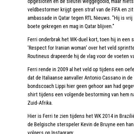
opgesloten en de sleutel weggegooid, maar niets 
veldbestormer krijgt geen straf van de FIFA en zit 
ambassade in Qatar tegen RTL Nieuws. "Hij is vrij 
boete gekregen en mag in Qatar blijven."
Ferri onderbrak het WK-duel kort, toen hij in een
'Respect for Iranian woman' over het veld sprint
Routineus drapeerde hij de vlag voor de voeten v
Ferri rende in 2009 al het veld op tijdens een oefe
dat de Italiaanse aanvaller Antonio Cassano in d
bondscoach Lippi hier geen gehoor aan had gegeven
shirt tijdens een volgende bestorming van hem na
Zuid-Afrika.
Hier is Ferri te zien tijdens het WK 2014 in Brazili
de Belgische sterspeler Kevin de Bruyne een hand
volgers op Instagram: