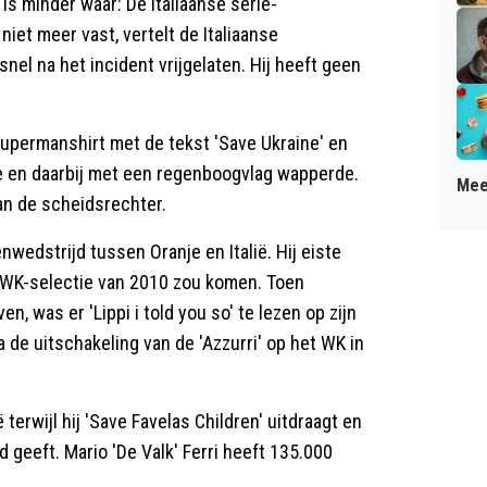
is minder waar: De Italiaanse serie-
niet meer vast, vertelt de Italiaanse
snel na het incident vrijgelaten. Hij heeft geen
 supermanshirt met de tekst 'Save Ukraine' en
te en daarbij met een regenboogvlag wapperde.
Mee
an de scheidsrechter.
nwedstrijd tussen Oranje en Italië. Hij eiste
e WK-selectie van 2010 zou komen. Toen
, was er 'Lippi i told you so' te lezen op zijn
 de uitschakeling van de 'Azzurri' op het WK in
ë terwijl hij 'Save Favelas Children' uitdraagt en
 geeft. Mario 'De Valk' Ferri heeft 135.000