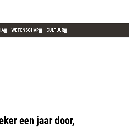
IA
WETENSCHAP
CULTUUR
▼
▼
▼
ker een jaar door,