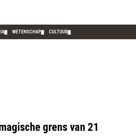
IA
WETENSCHAP
CULTUUR
▼
▼
▼
 magische grens van 21