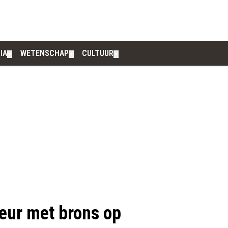
IA
WETENSCHAP
CULTUUR
▼
▼
▼
leur met brons op