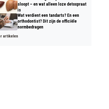
sloopt – en wat alleen loze detoxpraat
is
Wat verdient een tandarts? En een
orthodontist? Dit zijn de officiële
normbedragen
r artikelen