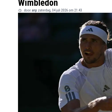
Wimbledon
door
anp
zaterdag, 04 juli 2026 om 21:43