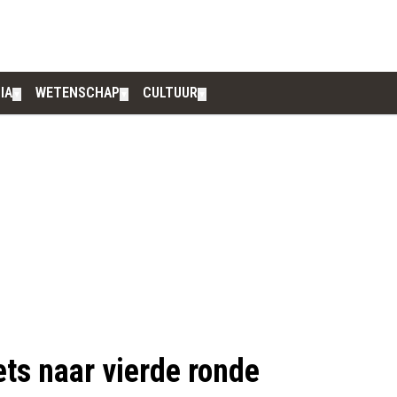
IA
WETENSCHAP
CULTUUR
▼
▼
▼
ets naar vierde ronde