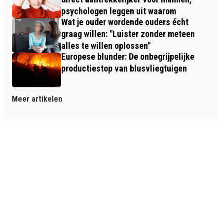
psychologen leggen uit waarom
Wat je ouder wordende ouders écht
graag willen: "Luister zonder meteen
alles te willen oplossen"
Europese blunder: De onbegrijpelijke
productiestop van blusvliegtuigen
Meer artikelen