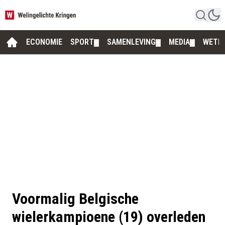
ECONOMIE
SPORT
SAMENLEVING
MEDIA
WETE
▼
▼
▼
Voormalig Belgische
wielerkampioene (19) overleden