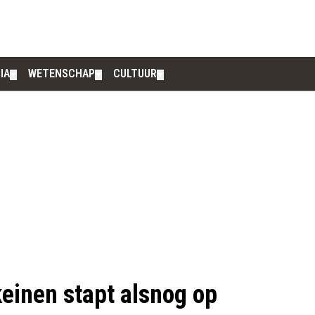
IA
WETENSCHAP
CULTUUR
▼
▼
▼
keinen stapt alsnog op