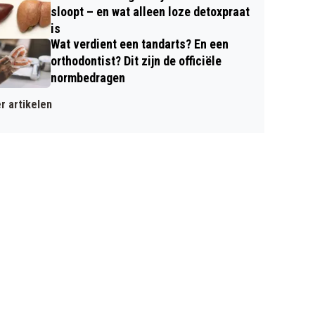
sloopt – en wat alleen loze detoxpraat
is
Wat verdient een tandarts? En een
orthodontist? Dit zijn de officiële
normbedragen
r artikelen