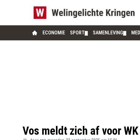
ECONOMIE
SPORT
SAMENLEVING
MED
▼
▼
Vos meldt zich af voor WK