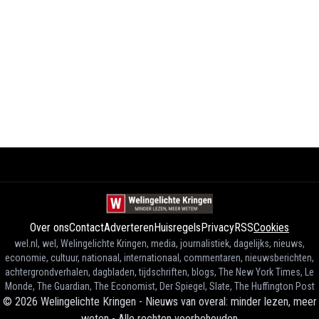
Over ons
Contact
Adverteren
Huisregels
Privacy
RSS
Cookies
wel.nl, wel, Welingelichte Kringen, media, journalistiek, dagelijks, nieuws,
economie, cultuur, nationaal, internationaal, commentaren, nieuwsberichten,
achtergrondverhalen, dagbladen, tijdschriften, blogs, The New York Times, Le
Monde, The Guardian, The Economist, Der Spiegel, Slate, The Huffington Post
©
2026
Welingelichte Kringen - Nieuws van overal: minder lezen, meer
weten
-
Alle rechten voorbehouden