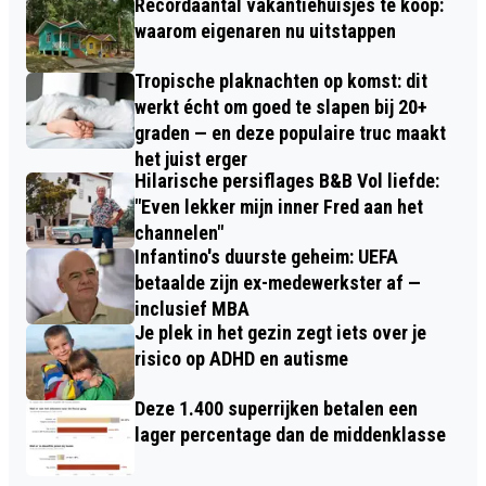
Recordaantal vakantiehuisjes te koop:
waarom eigenaren nu uitstappen
Tropische plaknachten op komst: dit
werkt écht om goed te slapen bij 20+
graden — en deze populaire truc maakt
het juist erger
Hilarische persiflages B&B Vol liefde:
"Even lekker mijn inner Fred aan het
channelen"
Infantino's duurste geheim: UEFA
betaalde zijn ex-medewerkster af —
inclusief MBA
Je plek in het gezin zegt iets over je
risico op ADHD en autisme
Deze 1.400 superrijken betalen een
lager percentage dan de middenklasse