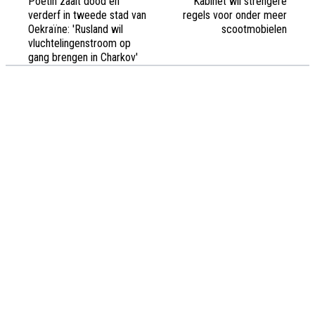
Poetin zaait dood en
Kabinet wil strengere
verderf in tweede stad van
regels voor onder meer
Oekraïne: 'Rusland wil
scootmobielen
vluchtelingenstroom op
gang brengen in Charkov'