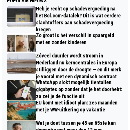
POPULAIR NIEUWS
Heb je recht op schadevergoeding na
het Bol.com-datalek? Dit is wat eerdere
slachtoffers aan schadevergoeding
kregen
Zo groot is het verschil in spaargeld
met en zonder kinderen
Zóveel duurder wordt stroom in
Nederland nu kerncentrales in Europa
stilliggen door de droogte — en dit merk
je vooral met een dynamisch contract
WhatsApp slokt mogelijk tientallen
gigabytes op zonder dat je het doorhebt:
zo zet je de functie uit
EU komt met idioot plan: zes maanden
met je WW-uitkering op vakantie
Wat je doet tussen je 45 en 65ste kan
dementie met meer dan 12 jaar