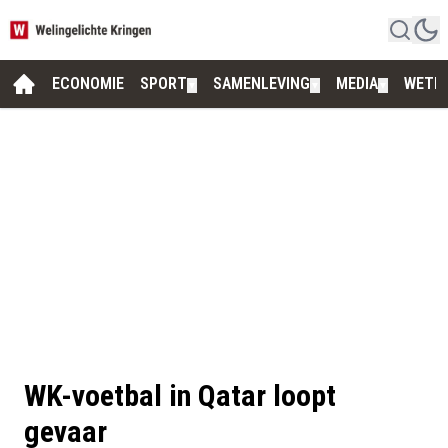
ECONOMIE
SPORT
SAMENLEVING
MEDIA
WETE
▼
▼
▼
WK-voetbal in Qatar loopt
gevaar