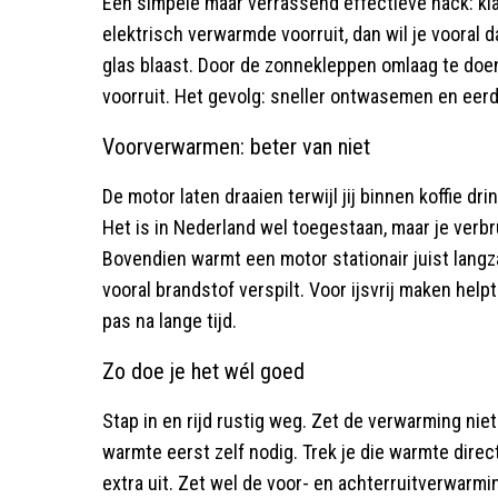
Een simpele maar verrassend effectieve hack: kl
elektrisch verwarmde voorruit, dan wil je vooral 
glas blaast. Door de zonnekleppen omlaag te doen,
voorruit. Het gevolg: sneller ontwasemen en eerde
Voorverwarmen: beter van niet
De motor laten draaien terwijl jij binnen koffie dri
Het is in Nederland wel toegestaan, maar je verbrui
Bovendien warmt een motor stationair juist langz
vooral brandstof verspilt. Voor ijsvrij maken hel
pas na lange tijd.
Zo doe je het wél goed
Stap in en rijd rustig weg. Zet de verwarming nie
warmte eerst zelf nodig. Trek je die warmte direc
extra uit. Zet wel de voor- en achterruitverwarm