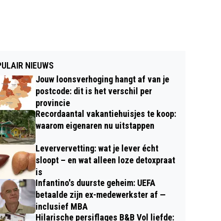
ULAIR NIEUWS
Jouw loonsverhoging hangt af van je
postcode: dit is het verschil per
provincie
Recordaantal vakantiehuisjes te koop:
waarom eigenaren nu uitstappen
Leververvetting: wat je lever écht
sloopt – en wat alleen loze detoxpraat
is
Infantino's duurste geheim: UEFA
betaalde zijn ex-medewerkster af —
inclusief MBA
Hilarische persiflages B&B Vol liefde: