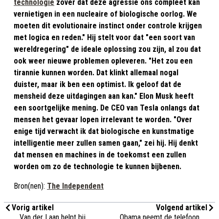
technologie
zover dat deze agressie ons compleet kan
vernietigen in een nucleaire of biologische oorlog. We
moeten dit evolutionaire instinct onder controle krijgen
met logica en reden." Hij stelt voor dat "een soort van
wereldregering" de ideale oplossing zou zijn, al zou dat
ook weer nieuwe problemen opleveren. "Het zou een
tirannie kunnen worden. Dat klinkt allemaal nogal
duister, maar ik ben een optimist. Ik geloof dat de
mensheid deze uitdagingen aan kan." Elon Musk heeft
een soortgelijke mening. De CEO van Tesla onlangs dat
mensen het gevaar lopen irrelevant te worden. "Over
enige tijd verwacht ik dat biologische en kunstmatige
intelligentie meer zullen samen gaan," zei hij. Hij denkt
dat mensen en machines in de toekomst een zullen
worden om zo de technologie te kunnen bijbenen.
Bron(nen):
The Independent
Vorig artikel
Volgend artikel
Van der Laan helpt bij
Obama neemt de telefoon