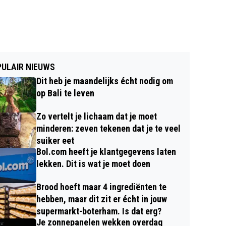
ULAIR NIEUWS
Dit heb je maandelijks écht nodig om
op Bali te leven
Zo vertelt je lichaam dat je moet
minderen: zeven tekenen dat je te veel
suiker eet
Bol.com heeft je klantgegevens laten
lekken. Dit is wat je moet doen
Brood hoeft maar 4 ingrediënten te
hebben, maar dit zit er écht in jouw
supermarkt-boterham. Is dat erg?
Je zonnepanelen wekken overdag