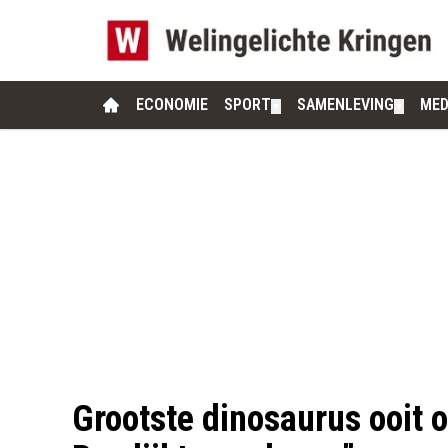
ECONOMIE
SPORT
SAMENLEVING
MED
▼
▼
Grootste dinosaurus ooit 