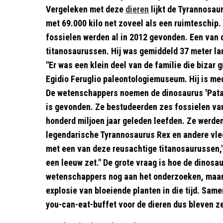
Vergeleken met deze
dieren
lijkt de Tyrannosau
met 69.000 kilo net zoveel als een ruimteschip
fossielen werden al in 2012 gevonden. Een van 
titanosaurussen. Hij was gemiddeld 37 meter la
"Er was een klein deel van de familie die bizar 
Egidio Feruglio paleontologiemuseum. Hij is med
De wetenschappers noemen de dinosaurus 'Patag
is gevonden. Ze bestudeerden zes fossielen van
honderd miljoen jaar geleden leefden. Ze werd
legendarische Tyrannosaurus Rex en andere vlees
met een van deze reusachtige titanosaurussen," z
een leeuw zet." De grote vraag is hoe de dinosa
wetenschappers nog aan het onderzoeken, maar 
explosie van bloeiende planten in die tijd. Same
you-can-eat-buffet voor de dieren dus bleven z