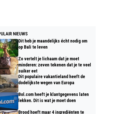
ULAIR NIEUWS
Dit heb je maandelijks écht nodig om
op Bali te leven
Zo vertelt je lichaam dat je moet
minderen: zeven tekenen dat je te veel
suiker eet
Dit populaire vakantieland heeft de
dodelijkste wegen van Europa
Bol.com heeft je klantgegevens laten
lekken. Dit is wat je moet doen
Brood hoeft maar 4 ingrediënten te