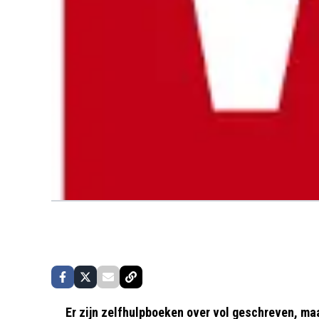
Er zijn zelfhulpboeken over vol geschreven, ma