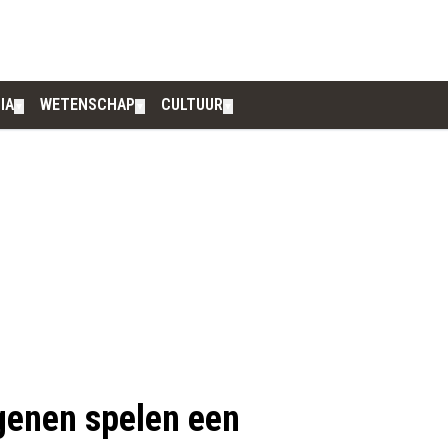
IA
WETENSCHAP
CULTUUR
▼
▼
▼
genen spelen een