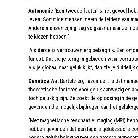
Autonomie
"Een tweede factor is het gevoel heb
leven. Sommige mensen, neem de leiders van mach
Andere mensen zijn graag volgzaam, maar ze moe
te kiezen hebben."
‘Als derde is vertrouwen erg belangrijk. Een omg
funest. Dat zie je terug in gebieden waar corrupti
Als je globaal naar geluk kijkt, dan zie je duideli
Genetica
Wat Bartels erg fascineert is dat men
theoretische factoren voor geluk aanwezig en an
toch gelukkig zijn. Ze zoekt de oplossing in de 
gevonden die mogelijk bijdragen aan het geluksge
"Met magnetische resonantie imaging (MRI) heb
hebben gevonden dat een lagere geluksscore cor
hogere geluksbeleving met een grotere hippoca