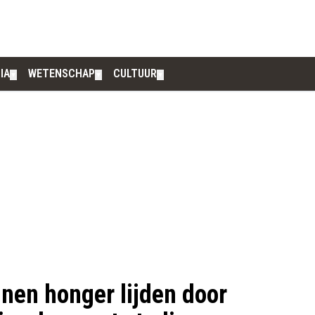
IA
WETENSCHAP
CULTUUR
▼
▼
▼
nen honger lijden door