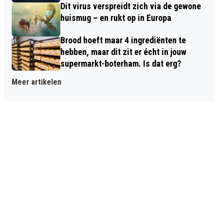
Dit virus verspreidt zich via de gewone
huismug – en rukt op in Europa
Brood hoeft maar 4 ingrediënten te
hebben, maar dit zit er écht in jouw
supermarkt-boterham. Is dat erg?
Meer artikelen