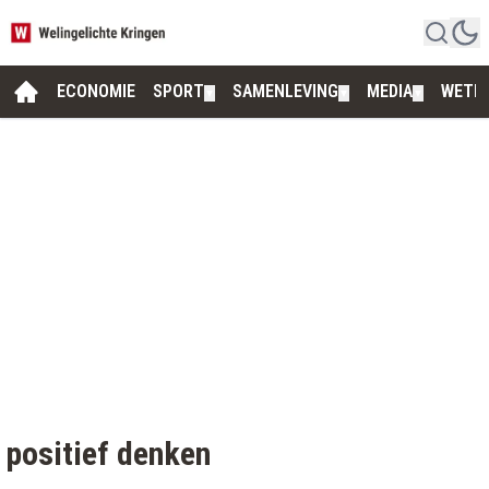
ECONOMIE
SPORT
SAMENLEVING
MEDIA
WETE
▼
▼
▼
positief denken