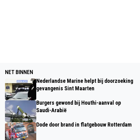
NET BINNEN
Nederlandse Marine helpt bij doorzoeking
gevangenis Sint Maarten
Burgers gewond bij Houthi-aanval op
Saudi-Arabië
Dode door brand in flatgebouw Rotterdam