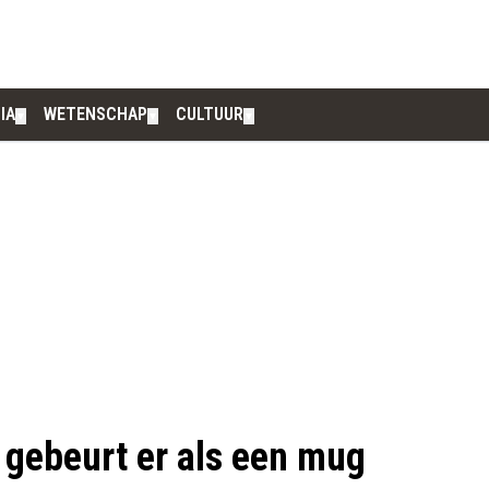
IA
WETENSCHAP
CULTUUR
▼
▼
▼
t gebeurt er als een mug