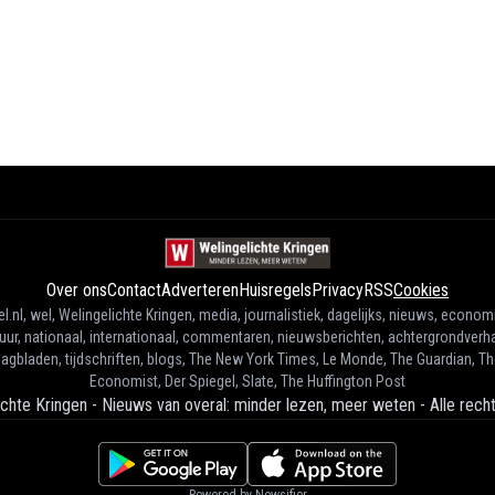
Over ons
Contact
Adverteren
Huisregels
Privacy
RSS
Cookies
l.nl, wel, Welingelichte Kringen, media, journalistiek, dagelijks, nieuws, econom
tuur, nationaal, internationaal, commentaren, nieuwsberichten, achtergrondverha
agbladen, tijdschriften, blogs, The New York Times, Le Monde, The Guardian, T
Economist, Der Spiegel, Slate, The Huffington Post
ichte Kringen - Nieuws van overal: minder lezen, meer weten
-
Alle rec
Powered by Newsifier