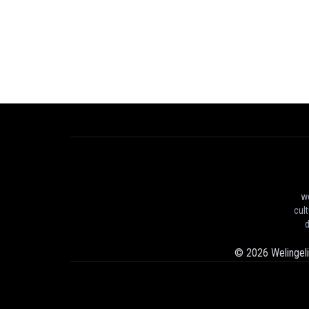
we
cul
d
©
2026
Welingel