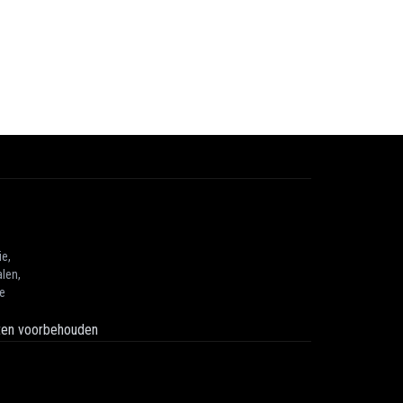
ie,
len,
he
hten voorbehouden