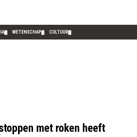
IA
WETENSCHAP
CULTUUR
▼
▼
▼
d stoppen met roken heeft